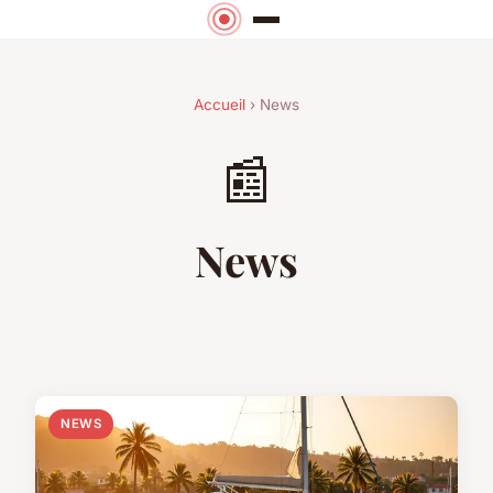
Accueil
› News
📰
News
NEWS