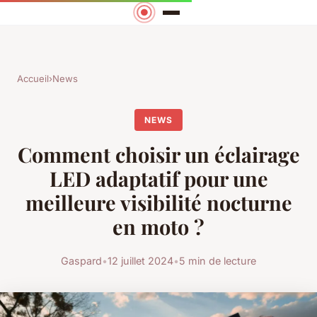
Accueil
›
News
NEWS
Comment choisir un éclairage
LED adaptatif pour une
meilleure visibilité nocturne
en moto ?
Gaspard
•
12 juillet 2024
•
5 min de lecture