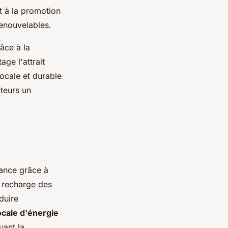
t à la promotion
renouvelables.
âce à la
ge l'attrait
ocale et durable
ateurs un
ance grâce à
a recharge des
duire
ocale d'énergie
uant la