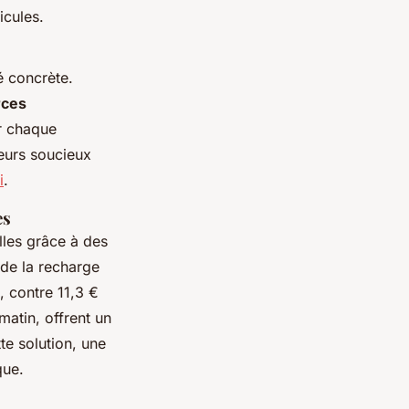
icules.
é concrète.
rces
r chaque
teurs soucieux
i
.
es
lles grâce à des
 de la recharge
, contre 11,3 €
atin, offrent un
te solution, une
que.