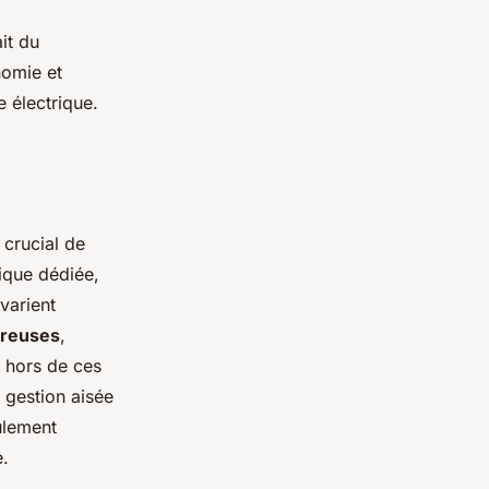
it du
nomie et
e électrique.
t crucial de
rique dédiée,
varient
Creuses
,
e hors de ces
e gestion aisée
ulement
.