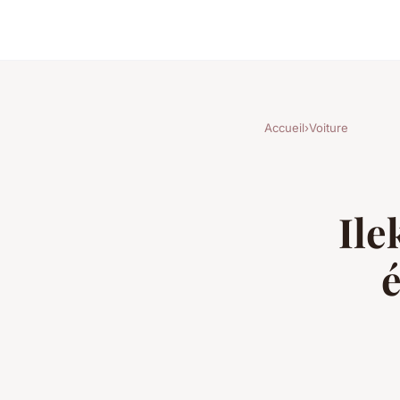
Accueil
›
Voiture
Ile
é