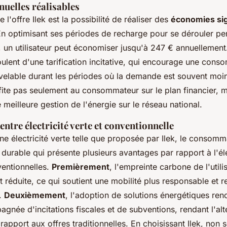
uelles réalisables
 l'offre Ilek est la possibilité de réaliser des
économies sig
En optimisant ses périodes de recharge pour se dérouler pe
 un utilisateur peut économiser jusqu'à 247 € annuellement
lent d'une tarification incitative, qui encourage une cons
velable durant les périodes où la demande est souvent moin
fite pas seulement au consommateur sur le plan financier, 
meilleure gestion de l'énergie sur le réseau national.
tre électricité verte et conventionnelle
ne électricité verte telle que proposée par Ilek, le consomm
urable qui présente plusieurs avantages par rapport à l'éle
entionnelles.
Premièrement
, l'empreinte carbone de l'utili
t réduite, ce qui soutient une mobilité plus responsable et 
.
Deuxièmement
, l'adoption de solutions énergétiques ren
née d'incitations fiscales et de subventions, rendant l'alt
rapport aux offres traditionnelles. En choisissant Ilek, non 