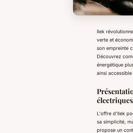
Ilek révolutionn
verte et économi
son empreinte c
Découvrez commen
énergétique plus
ainsi accessible
Présentatio
électriques
L'offre d'Ilek p
sa simplicité, m
propose un cont