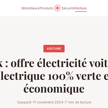
Moto
News
Produits
Sécurité
Voiture
VOITURE
k : offre électricité voi
lectrique 100% verte 
économique
Gaspard
•
11 novembre 2024
•
7 min de lecture