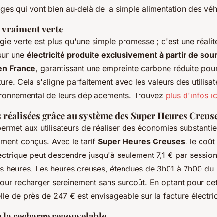
ges qui vont bien au-delà de la simple alimentation des véh
é vraiment verte
rgie verte est plus qu'une simple promesse ; c'est une réalit
 sur une
électricité produite exclusivement à partir de sou
en France
, garantissant une empreinte carbone réduite pou
ure. Cela s'aligne parfaitement avec les valeurs des utilisa
ironnemental de leurs déplacements. Trouvez
plus d'infos ic
 réalisées grâce au système des Super Heures Creus
permet aux utilisateurs de réaliser des économies substantie
ement conçus. Avec le tarif
Super Heures Creuses
, le coût
ectrique peut descendre jusqu'à seulement 7,1 € par session
s heures. Les heures creuses, étendues de 3h01 à 7h00 du m
our recharger sereinement sans surcoût. En optant pour cet
le de près de 247 € est envisageable sur la facture électri
 la recharge renouvelable