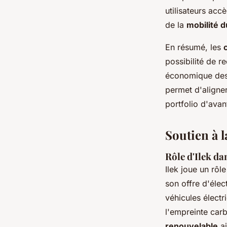
utilisateurs acc
de la
mobilité d
En résumé, les
possibilité de r
économique des 
permet d'aligner
portfolio d'avant
Soutien à l
Rôle d'Ilek da
Ilek joue un rôl
son offre d'élec
véhicules électr
l'empreinte car
renouvelable
ai