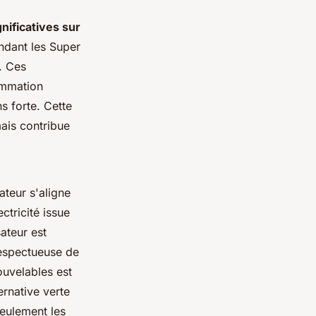
nificatives sur
ndant les Super
. Ces
ommation
s forte. Cette
mais contribue
ateur s'aligne
ctricité issue
sateur est
respectueuse de
ouvelables est
ernative verte
seulement les