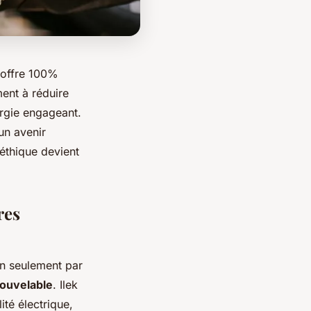
e offre 100%
ment à réduire
ergie engageant.
 un avenir
 éthique devient
res
n seulement par
nouvelable
. Ilek
té électrique,