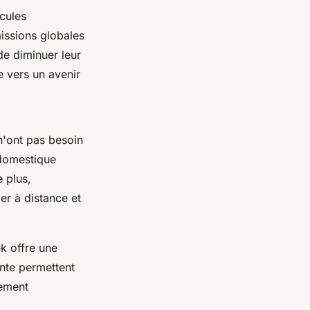
icules
missions globales
de diminuer leur
e vers un avenir
 n'ont pas besoin
 domestique
e plus,
ler à distance et
ek offre une
ente permettent
rement