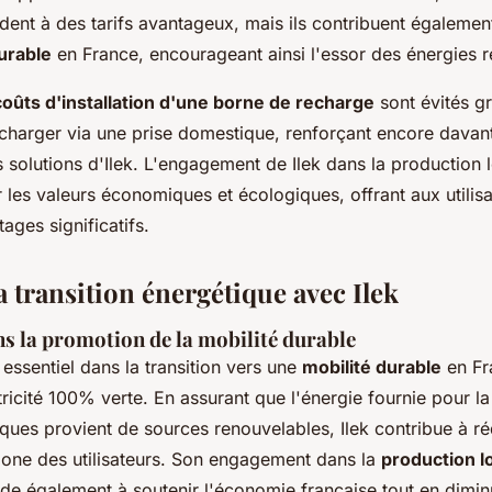
èdent à des tarifs avantageux, mais ils contribuent égalemen
urable
en France, encourageant ainsi l'essor des énergies 
coûts d'installation d'une borne de recharge
sont évités gr
echarger via une prise domestique, renforçant encore davanta
solutions d'Ilek. L'engagement de Ilek dans la production l
 les valeurs économiques et écologiques, offrant aux utilis
ages significatifs.
a transition énergétique avec Ilek
ns la promotion de la mobilité durable
e essentiel dans la transition vers une
mobilité durable
en Fr
tricité 100% verte. En assurant que l'énergie fournie pour l
iques provient de sources renouvelables, Ilek contribue à ré
bone des utilisateurs. Son engagement dans la
production l
de également à soutenir l'économie française tout en dimin